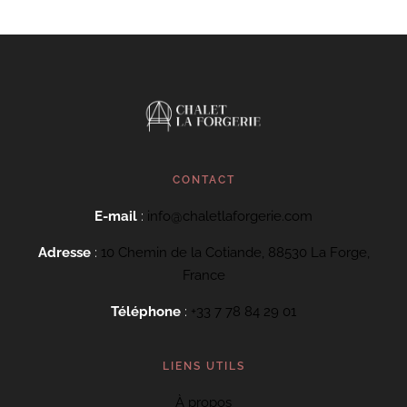
CONTACT
E-mail
:
info@chaletlaforgerie.com
Adresse
:
10 Chemin de la Cotiande, 88530 La Forge,
France
Téléphone
:
+33 7 78 84 29 01
LIENS UTILS
À propos