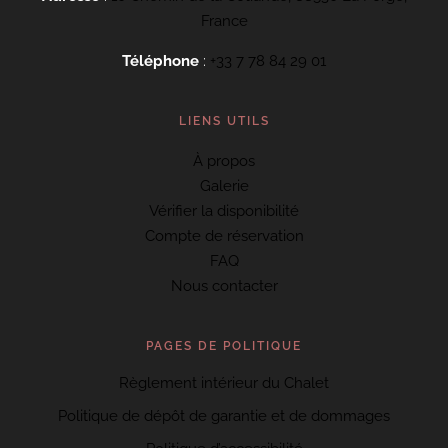
France
Téléphone
:
+33 7 78 84 29 01
LIENS UTILS
À propos
Galerie
Vérifier la disponibilité
Compte de réservation
FAQ
Nous contacter
PAGES DE POLITIQUE
Règlement intérieur du Chalet
Politique de dépôt de garantie et de dommages